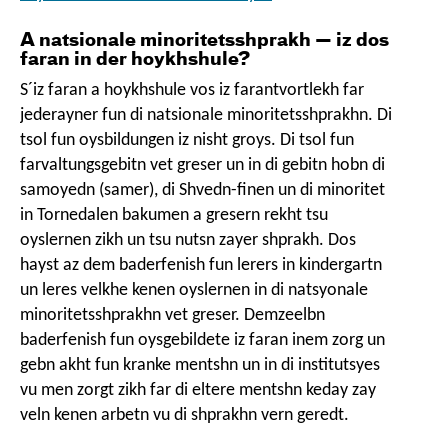
A natsionale minoritetsshprakh — iz dos
faran in der hoykhshule?
S´iz faran a hoykhshule vos iz farantvortlekh far
jederayner fun di natsionale minoritetsshprakhn. Di
tsol fun oysbildungen iz nisht groys. Di tsol fun
farvaltungsgebitn vet greser un in di gebitn hobn di
samoyedn (samer), di Shvedn-finen un di minoritet
in Tornedalen bakumen a gresern rekht tsu
oyslernen zikh un tsu nutsn zayer shprakh. Dos
hayst az dem baderfenish fun lerers in kindergartn
un leres velkhe kenen oyslernen in di natsyonale
minoritetsshprakhn vet greser. Demzeelbn
baderfenish fun oysgebildete iz faran inem zorg un
gebn akht fun kranke mentshn un in di institutsyes
vu men zorgt zikh far di eltere mentshn keday zay
veln kenen arbetn vu di shprakhn vern geredt.