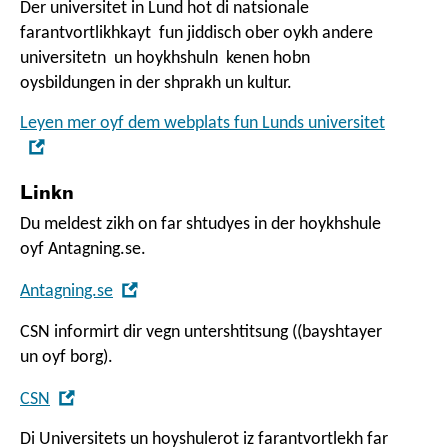
Der universitet in Lund hot di natsionale
farantvortlikhkayt fun jiddisch ober oykh andere
universitetn un hoykhshuln kenen hobn
oysbildungen in der shprakh un kultur.
Leyen mer oyf dem webplats fun Lunds universitet
,
Open
Linkn
in
new
Du meldest zikh on far shtudyes in der hoykhshule
window
oyf
Antagning.se
.
,
Antagning.se
Open
CSN informirt dir vegn untershtitsung ((bayshtayer
in
un oyf borg).
new
window
,
CSN
Open
Di Universitets un hoyshulerot iz farantvortlekh far
in