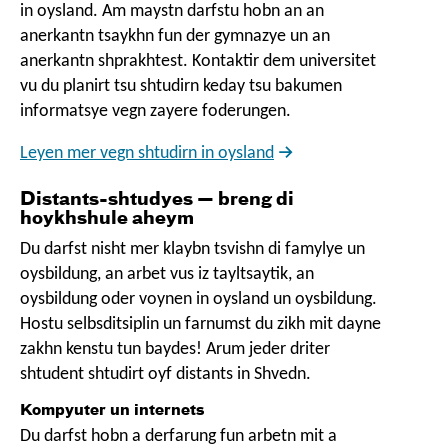
in oysland. Am maystn darfstu hobn an an
anerkantn tsaykhn fun der gymnazye un an
anerkantn shprakhtest. Kontaktir dem universitet
vu du planirt tsu shtudirn keday tsu bakumen
informatsye vegn zayere foderungen.
Leyen mer vegn shtudirn in oysland
Distants-shtudyes — breng di
hoykhshule aheym
Du darfst nisht mer klaybn tsvishn di famylye un
oysbildung, an arbet vus iz tayltsaytik, an
oysbildung oder voynen in oysland un oysbildung.
Hostu selbsditsiplin un farnumst du zikh mit dayne
zakhn kenstu tun baydes! Arum jeder driter
shtudent shtudirt oyf distants in Shvedn.
Kompyuter un internets
Du darfst hobn a derfarung fun arbetn mit a