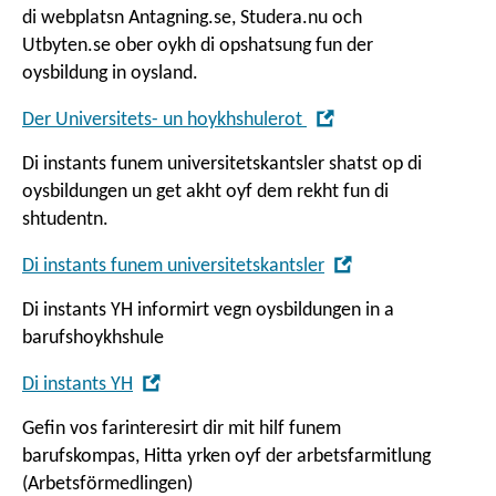
di webplatsn
Antagning.se, Studera.nu och
new
Utbyten.se
ober oykh di opshatsung fun der
window
oysbildung in oysland.
,
Der Universitets- un hoykhshulerot
Open
Di instants funem universitetskantsler shatst op di
in
oysbildungen un get akht oyf dem rekht fun di
new
shtudentn.
window
,
Di instants funem universitetskantsler
Open
Di instants YH informirt vegn oysbildungen in a
in
barufshoykhshule
new
window
,
Di instants YH
Open
Gefin vos farinteresirt dir mit hilf funem
in
barufskompas, Hitta yrken oyf der arbetsfarmitlung
new
(
Arbetsförmedlingen
)
window