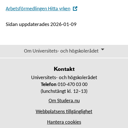
,
Arbetsförmedlingen Hitta yrken
Open
in
Sidan uppdaterades 2026-01-09
new
window
Om Universitets- och högskolerådet
Kontakt
Universitets- och högskolerådet
Telefon
010-470 03 00
(lunchstängt kl. 12–13)
Om Studera.nu
Webbplatsens tillgänglighet
Hantera cookies