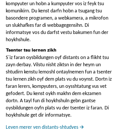
kompyuter un hobn a kumpyuter vos iz feyk tsu
komunikirn. Du kenst darfn hobn a tsugang tsu
basondere programen, a webkamera, a mikrofon
un slukhafkes far di webbagegensihn. Di
informatsye vos du darfst vestu bakumen fun der
hoykhshule.
Tsenter tsu lernen zikh
S´iz faran oysbildungen oyf distants on a flikht tsu
zayn derbay. Vilstu nisht ziktsn in der heym un
shtudirn kenstu lemoshl ontaylnemen fun a tsenter
tsu lernen zikh oyf dem plats vu du voynst. Dortn iz
faran lerers, kompyuters, un oysshtatung vus vet
gefodert. Du kenst oykh makhn dem ekzamen
dortn. A tayl fun di hoykhshuln gebn gantse
oysbildungen oyfn plats vu der tsenter iz faran. Di
hoykhshule get dir informatsye.
Leyen merer ven distants-shtudyes