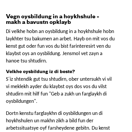
Vegn oysbildung in a hoykhshule -
makh a bavustn opklayb
Di velkhe hobn an oysbildung in a hoykhshule hobn
laykhter tsu bakumen an arbet. Hayb on mit vos du
kenst gut oder fun vos du bist farinteresirt ven du
klaybst oys an oysbildung. Jensmol vet zayn a
hanoe tsu shtudirn.
Velkhe oysbildung iz di beste?
S´iz shtendik gut tsu shtudirn, ober untersukh vi vil
vi meklekh ayder du klaybst oys dos vos du vilst
shtudirn mit hilf fun "Geb a zukh un farglaykh di
oysbildungen".
Dortn kenstu farglaykhn di oysbildungen un di
hoykhshulen un makhn zikh a bild fun der
arbetssituatsye oyf farsheydene gebitn. Du kenst