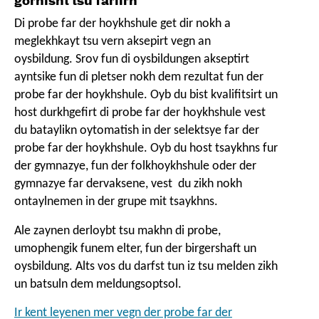
gornisht tsu farlirn
new
Di probe far der hoykhshule get dir nokh a
window
meglekhkayt tsu vern aksepirt vegn an
oysbildung. Srov fun di oysbildungen akseptirt
ayntsike fun di pletser nokh dem rezultat fun der
probe far der hoykhshule. Oyb du bist kvalifitsirt un
host durkhgefirt di probe far der hoykhshule vest
du bataylikn oytomatish in der selektsye far der
probe far der hoykhshule. Oyb du host tsaykhns fur
der gymnazye, fun der folkhoykhshule oder der
gymnazye far dervaksene, vest du zikh nokh
ontaylnemen in der grupe mit tsaykhns.
Ale zaynen derloybt tsu makhn di probe,
umophengik funem elter, fun der birgershaft un
oysbildung. Alts vos du darfst tun iz tsu melden zikh
un batsuln dem meldungsoptsol.
Ir kent leyenen mer vegn der probe far der