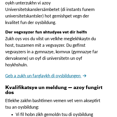
oykh unterzukhn vi azoy
Universitetskanslersämbetet
(di instants funem
universitetskantsler) hot gemishpet vegn der
kvalitet fun der oysbildung.
Der vegvayzer fun shtudyes vet dir helfn
Zukh oys vos du vilst un velkhe meglekhkaytn du
host, tsuzamen mit a vegvayzer. Du gefinst
vegvayzers in a gymnazye, komvux (gymnazye far
dervaksene) un oyf di universitetn un oyf
hoykhshuln.
Geb a zukh un farglaykh di oysbildungen
Kvalifikatsye un meldung — azoy fungirt
dos
Etlekhe zakhn bashtimen vemen vet vern akseptirt
tsu an oysbildung:
Vi fil hobn zikh gemoldn tsu di oysbildung