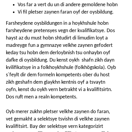
Vos far a vert du un di andere gemoldene hobn
Vi fil pletser zaynen faran oyf der oysbildung.
Farsheydene oysbildungen in a hoykhshule hobn
farsheydene pretensyes vegn der kvalifikatsye. Dos
hayst az du must hobn shtudirt di limudim loyt a
madreyge fun a gymnazye velkhe zaynen gefodert
keday tsu hobn dem derloybnish tsu onhaybn oyf
dafke di oysbildung. Du kenst oykh shafn zikh dayn
kvilifikatsye in a folkhoykhshule (
folkhögskola
). Oyb
s´feylt dir dem formeln kompetents ober du host
zikh geshafn dem glaykhn kentnis oyf a tsvaytn
oyfn, kenst du oykh vern betrakht vi a kvalifitsirtn.
Dos ruft men a realn kompetents.
Oyb merer zukhn pletser velkhe zaynen do faran,
vet gemakht a selektsye tsvishn di velkhe zaynen
kvalifitsirt. Bay der selektsye vern kategorizirt