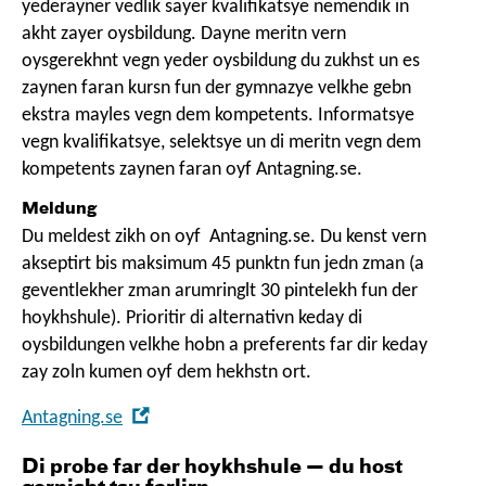
yederayner vedlik sayer kvalifikatsye nemendik in
akht zayer oysbildung. Dayne meritn vern
oysgerekhnt vegn yeder oysbildung du zukhst un es
zaynen faran kursn fun der gymnazye velkhe gebn
ekstra mayles vegn dem kompetents. Informatsye
vegn kvalifikatsye, selektsye un di meritn vegn dem
kompetents zaynen faran oyf
Antagning.se
.
Meldung
Du meldest zikh on oyf
Antagning.se.
Du kenst vern
akseptirt bis maksimum 45 punktn fun jedn zman (a
geventlekher zman arumringlt 30 pintelekh fun der
hoykhshule). Prioritir di alternativn keday di
oysbildungen velkhe hobn a preferents far dir keday
zay zoln kumen oyf dem hekhstn ort.
,
Antagning.se
Open
Di probe far der hoykhshule — du host
in