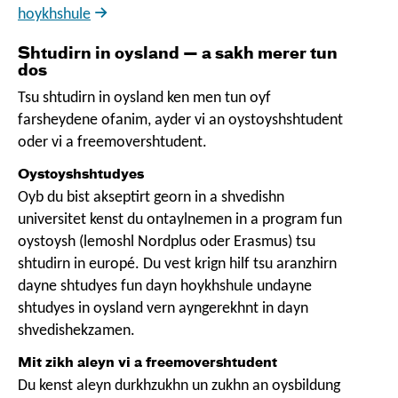
hoykhshule
Shtudirn in oysland — a sakh merer tun
dos
Tsu shtudirn in oysland ken men tun oyf
farsheydene ofanim, ayder vi an oystoyshshtudent
oder vi a freemovershtudent.
Oystoyshshtudyes
Oyb du bist akseptirt georn in a shvedishn
universitet kenst du ontaylnemen in a program fun
oystoysh (lemoshl
Nordplus
oder
Erasmus
) tsu
shtudirn in europé. Du vest krign hilf tsu aranzhirn
dayne shtudyes fun dayn hoykhshule undayne
shtudyes in oysland vern ayngerekhnt in dayn
shvedishekzamen.
Mit zikh aleyn vi a freemovershtudent
Du kenst aleyn durkhzukhn un zukhn an oysbildung