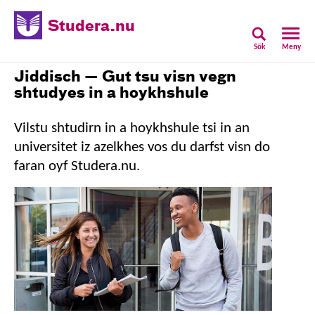
Studera.nu
Sök
Meny
Jiddisch — Gut tsu visn vegn
shtudyes in a hoykhshule
Vilstu shtudirn in a hoykhshule tsi in an
universitet iz azelkhes vos du darfst visn do
faran oyf Studera.nu.