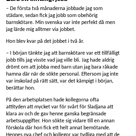
– De första två månaderna jobbade jag som
städare, sedan fick jag jobb som obehörig
barnskötare. Min svenska var inte perfekt då men
jag lärde mig alltmer via jobbet.
Hon blev kvar på det jobbet i två år.
– I början tänkte jag att barnskötare var ett tillfälligt
jobb tills jag visste vad jag ville bli. Jag hade aldrig
drömt om att jobba med barn utan jag bara råkade
hamna där när de sökte personal. Eftersom jag inte
var inskolad på rätt sätt, var det kämpigt i början,
berättar hon.
På den arbetsplatsen hade kollegorna ofta
attityden att mycket var för svårt för Sladjana att
klara av och de gav henne ganska be­gränsa­de
arbetsuppgifter. Hon sökte sig vidare till en annan
förskola där hon fick ett helt annat bemötande.
Hennes nya chef och kollegor var tydliga med att de