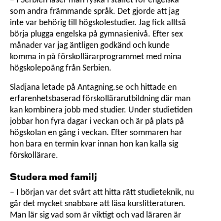
– I Serbien läser man ryska i stället för engelska
som andra främmande språk. Det gjorde att jag
inte var behörig till hög­skole­studier. Jag fick alltså
börja plugga engelska på gymnasie­nivå. Efter sex
månader var jag äntligen godkänd och kunde
komma in på förskol­lärar­programmet med mina
högskolepoäng från Serbien.
Sladjana letade på Antagning.se och hittade en
erfarenhetsbaserad förskol­lärar­utbildning där man
kan kombinera jobb med studier. Under studie­tiden
jobbar hon fyra dagar i veckan och är på plats på
högskolan en gång i veckan. Efter sommaren har
hon bara en termin kvar innan hon kan kalla sig
förskollärare.
Studera med familj
– I början var det svårt att hitta rätt studieteknik, nu
går det mycket snabbare att läsa kurs­litteraturen.
Man lär sig vad som är viktigt och vad läraren är