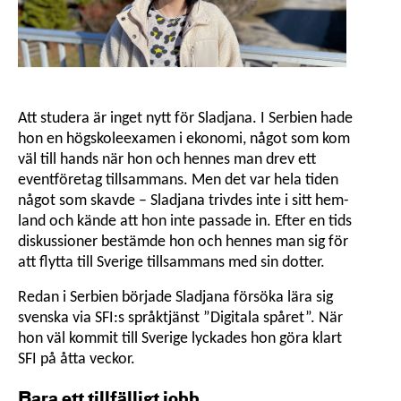
Att studera är inget nytt för Sladjana. I Serbien hade
hon en högskole­examen i ekonomi, något som kom
väl till hands när hon och hennes man drev ett
eventföretag tillsammans. Men det var hela tiden
något som skavde – Sladjana trivdes inte i sitt hem­
land och kände att hon inte passade in. Efter en tids
diskussioner bestämde hon och hennes man sig för
att flytta till Sverige tillsammans med sin dotter.
Redan i Serbien började Sladjana försöka lära sig
svenska via SFI:s språk­tjänst ”Digitala spåret”. När
hon väl kommit till Sverige lyckades hon göra klart
SFI på åtta veckor.
Bara ett tillfälligt jobb