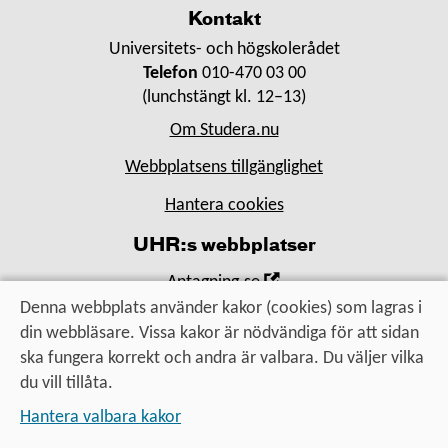
Kontakt
Universitets- och högskolerådet
Telefon
010-470 03 00
(lunchstängt kl. 12–13)
Om Studera.nu
Webbplatsens tillgänglighet
Hantera cookies
UHR:s webbplatser
,
Antagning.se
Öppna
Denna webbplats använder kakor (cookies) som lagras i
,
Universityadmissions.se
i
din webbläsare. Vissa kakor är nödvändiga för att sidan
Öppna
,
Uhr.se
nytt
ska fungera korrekt och andra är valbara. Du väljer vilka
i
Öppna
fönster
du vill tillåta.
nytt
i
Utbildning, utbyte, utveckling
fönster
Hantera valbara kakor
nytt
– för alla som vill vidare