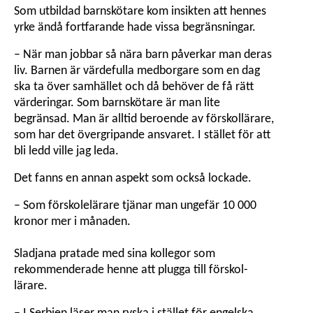
Som utbildad barnskötare kom insikten att hennes
yrke ändå fort­farande hade vissa begränsningar.
– När man jobbar så nära barn påverkar man deras
liv. Barnen är värde­fulla med­borgare som en dag
ska ta över samhället och då behöver de få rätt
värderingar. Som barnskötare är man lite
begränsad. Man är alltid beroende av förskollärare,
som har det över­gripande ansvaret. I stället för att
bli ledd ville jag leda.
Det fanns en annan aspekt som också lockade.
– Som förskolelärare tjänar man ungefär 10 000
kronor mer i månaden.
Sladjana pratade med sina kollegor som
rekommenderade henne att plugga till förskol­­
lärare.