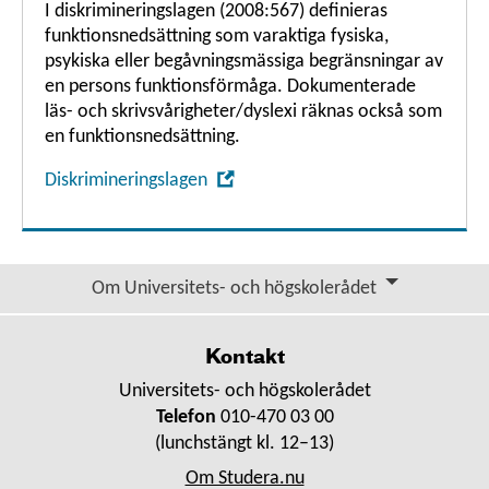
I diskrimineringslagen (2008:567) definieras
funktionsnedsättning som varaktiga fysiska,
psykiska eller begåvningsmässiga begränsningar av
en persons funktionsförmåga. Dokumenterade
läs- och skrivsvårigheter/dyslexi räknas också som
en funktions­nedsättning.
,
Diskrimineringslagen
Öppna
i
nytt
fönster
Om Universitets- och högskolerådet
Kontakt
Universitets- och högskolerådet
Telefon
010-470 03 00
(lunchstängt kl. 12–13)
Om Studera.nu