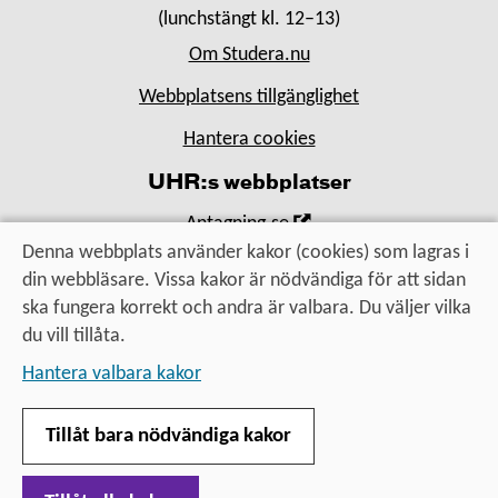
(lunchstängt kl. 12–13)
Om Studera.nu
Webbplatsens tillgänglighet
Hantera cookies
UHR:s webbplatser
,
Antagning.se
Öppna
Denna webbplats använder kakor (cookies) som lagras i
,
Universityadmissions.se
i
din webbläsare. Vissa kakor är nödvändiga för att sidan
Öppna
,
Uhr.se
nytt
ska fungera korrekt och andra är valbara. Du väljer vilka
i
Öppna
fönster
du vill tillåta.
nytt
i
Utbildning, utbyte, utveckling
fönster
Hantera valbara kakor
nytt
– för alla som vill vidare
fönster
Tillåt bara nödvändiga kakor