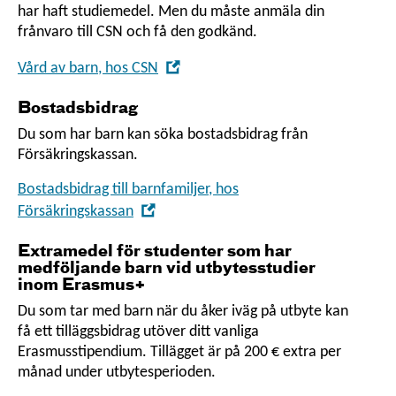
har haft studiemedel. Men du måste anmäla din
frånvaro till CSN och få den godkänd.
,
Vård av barn, hos CSN
Öppna
Bostadsbidrag
i
nytt
Du som har barn kan söka bostadsbidrag från
Försäkrings­kassan.
fönster
Bostadsbidrag till barnfamiljer, hos
,
Försäkringskassan
Öppna
Extramedel för studenter som har
i
medföljande barn vid utbytesstudier
nytt
inom Erasmus+
fönster
Du som tar med barn när du åker iväg på utbyte kan
få ett tilläggs­bidrag utöver ditt vanliga
Erasmusstipendium. Tillägget är på 200 € extra per
månad under utbytesperioden.