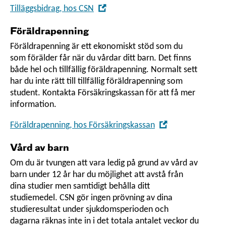
,
Tilläggsbidrag, hos CSN
Öppna
Föräldrapenning
i
nytt
Föräldrapenning är ett ekonomiskt stöd som du
som förälder får när du vårdar ditt barn. Det finns
fönster
både hel och tillfällig föräldrapenning. Normalt sett
har du inte rätt till tillfällig föräldrapenning som
student. Kontakta Försäkringskassan för att få mer
information.
,
Föräldrapenning, hos Försäkringskassan
Öppna
Vård av barn
i
nytt
Om du är tvungen att vara ledig på grund av vård av
barn under 12 år har du möjlighet att avstå från
fönster
dina studier men samtidigt behålla ditt
studiemedel. CSN gör ingen prövning av dina
studie­resultat under sjukdoms­perioden och
dagarna räknas inte in i det totala antalet veckor du