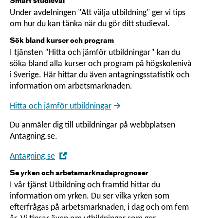
Smart studieval
Under avdelningen "Att välja utbildning" ger vi tips
om hur du kan tänka när du gör ditt studieval.
Sök bland kurser och program
I tjänsten ”Hitta och jämför utbildningar” kan du
söka bland alla kurser och program på högskolenivå
i Sverige. Här hittar du även antagningsstatistik och
information om arbetsmarknaden.
Hitta och jämför utbildningar
Du anmäler dig till utbildningar på webbplatsen
Antagning.se.
,
Antagning.se
Öppna
Se yrken och arbetsmarknadsprognoser
i
I vår tjänst Utbildning och framtid hittar du
nytt
information om yrken. Du ser vilka yrken som
fönster
efterfrågas på arbetsmarknaden, i dag och om fem