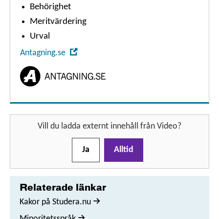
Behörighet
Meritvärdering
Urval
,
Antagning.se
Öppna
i
nytt
fönster
Vill du ladda externt innehåll från
Video
?
Ja
Alltid
Relaterade länkar
Kakor på Studera.nu
Minoritetsspråk