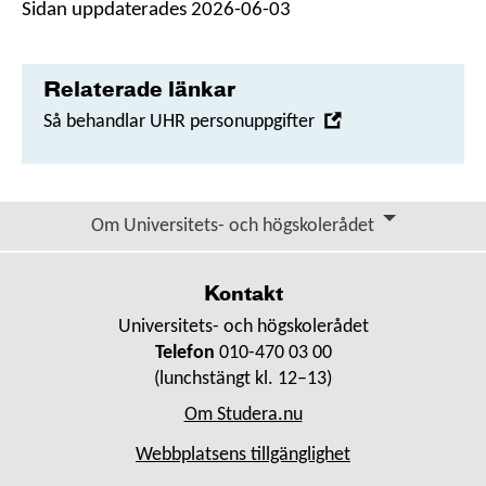
i
Sidan uppdaterades 2026-06-03
nytt
fönster
Relaterade länkar
,
Så behandlar UHR personuppgifter
Öppna
i
nytt
Om Universitets- och högskolerådet
fönster
Kontakt
Universitets- och högskolerådet
Telefon
010-470 03 00
(lunchstängt kl. 12–13)
Om Studera.nu
Webbplatsens tillgänglighet