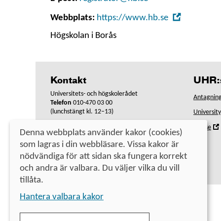
,
Webbplats:
https://www.hb.se
Öppna
Högskolan i Borås
i
nytt
fönster
Kontakt
UHR:s
Universitets- och högskolerådet
Antagning
Telefon
010-470 03 00
(lunchstängt kl. 12–13)
Universit
Om Studera.nu
,
Uhr.se
Denna webbplats använder kakor (cookies)
Webbplatsens tillgänglighet
som lagras i din webbläsare. Vissa kakor är
i
nödvändiga för att sidan ska fungera korrekt
Hantera cookies
och andra är valbara. Du väljer vilka du vill
tillåta.
Hantera valbara kakor