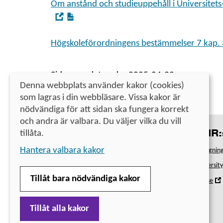
Om anstånd och studieuppehåll i Universitets
,
Öppna
i
Högskoleförordningens bestämmelser 7 kap. 
nytt
fönster
Sidan uppdaterades 2025-04-22
Denna webbplats använder kakor (cookies)
som lagras i din webbläsare. Vissa kakor är
nödvändiga för att sidan ska fungera korrekt
och andra är valbara. Du väljer vilka du vill
tillåta.
Kontakt
UHR:s
Universitets- och högskolerådet
Hantera valbara kakor
Antagning
Telefon
010-470 03 00
(lunchstängt kl. 12–13)
Universit
Tillåt bara nödvändiga kakor
Om Studera.nu
,
Uhr.se
Webbplatsens tillgänglighet
i
Tillåt alla kakor
Hantera cookies