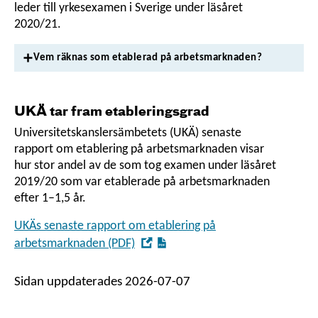
leder till yrkesexamen i Sverige under läsåret
2020/21.
Vem räknas som etablerad på arbetsmarknaden?
UKÄ tar fram etableringsgrad
Universitetskanslersämbetets (UKÄ) senaste
rapport om etablering på arbetsmarknaden visar
hur stor andel av de som tog examen under läsåret
2019/20 som var etablerade på arbetsmarknaden
efter 1–1,5 år.
UKÄs senaste rapport om etablering på
,
arbetsmarknaden (PDF)
Öppna
i
Sidan uppdaterades 2026-07-07
nytt
fönster