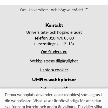
Om Universitets- och högskolerådet
Kontakt
Universitets- och högskolerådet
Telefon
010-470 03 00
(lunchstängt kl. 12–13)
Om Studera.nu
Webbplatsens tillgänglighet
Hantera cookies
UHR:s webbplatser
,
Antagning.se
Öppna
Denna webbplats använder kakor (cookies) som lagras i
,
Universityadmissions.se
i
din webbläsare. Vissa kakor är nödvändiga för att sidan
Öppna
,
Uhr.se
nytt
ska fungera korrekt och andra är valbara. Du väljer vilka