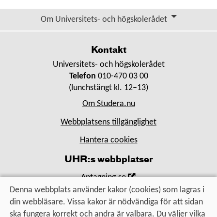
Om Universitets- och högskolerådet
Kontakt
Universitets- och högskolerådet
Telefon
010-470 03 00
(lunchstängt kl. 12–13)
Om Studera.nu
Webbplatsens tillgänglighet
Hantera cookies
UHR:s webbplatser
,
Antagning.se
Öppna
Denna webbplats använder kakor (cookies) som lagras i
,
Universityadmissions.se
i
din webbläsare. Vissa kakor är nödvändiga för att sidan
Öppna
,
Uhr.se
nytt
ska fungera korrekt och andra är valbara. Du väljer vilka