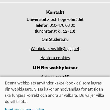
Kontakt
Universitets- och högskolerådet
Telefon
010-470 03 00
(lunchstängt kl. 12–13)
Om Studera.nu
Webbplatsens tillgänglighet
Hantera cookies
UHR:s webbplatser
,
Antagning.se
Öppna
Denna webbplats använder kakor (cookies) som lagras i
,
Universityadmissions.se
i
din webbläsare. Vissa kakor är nödvändiga för att sidan
Öppna
,
Uhr.se
nytt
ska fungera korrekt och andra är valbara. Du väljer vilka
i
Öppna
fönster
du vill tillåta.
nytt
i
Utbildning, utbyte, utveckling
fönster