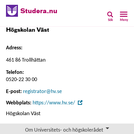
Studera.nu
Sök
Meny
Högskolan Väst
Adress:
461 86 Trollhättan
Telefon:
0520-22 30 00
E-post:
registrator@hv.se
,
Webbplats:
https://www.hv.se/
Öppna
Högskolan Väst
i
nytt
Om Universitets- och högskolerådet
fönster