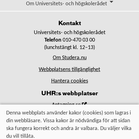
Om Universitets- och högskolerådet
fönster
Kontakt
Universitets- och högskolerådet
Telefon
010-470 03 00
(lunchstängt kl. 12–13)
Om Studera.nu
Webbplatsens tillgänglighet
Hantera cookies
UHR:s webbplatser
,
Antagning.se
Öppna
Denna webbplats använder kakor (cookies) som lagras i
,
Universityadmissions.se
i
din webbläsare. Vissa kakor är nödvändiga för att sidan
Öppna
,
Uhr.se
nytt
ska fungera korrekt och andra är valbara. Du väljer vilka
i
Öppna
fönster
du vill tillåta.
nytt