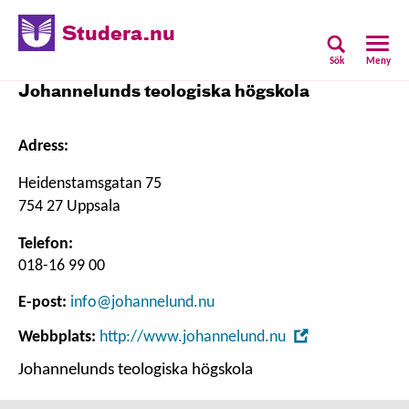
Studera.nu
Sök
Meny
Johannelunds teologiska högskola
Adress:
Heidenstamsgatan 75
754 27 Uppsala
Telefon:
018-16 99 00
E-post:
info@johannelund.nu
,
Webbplats:
http://www.johannelund.nu
Öppna
Johannelunds teologiska högskola
i
nytt