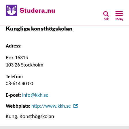
Studera.nu
Sök
Meny
Kungliga konsthögskolan
Adress:
Box 16315
103 26 Stockholm
Telefon:
08-614 40 00
E-post:
info@kkh.se
,
Webbplats:
http://www.kkh.se
Öppna
Kung. Konsthögskolan
i
nytt