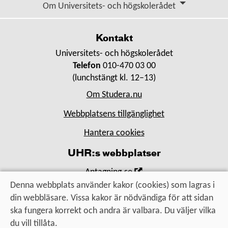
Om Universitets- och högskolerådet
fönster
Kontakt
Universitets- och högskolerådet
Telefon
010-470 03 00
(lunchstängt kl. 12–13)
Om Studera.nu
Webbplatsens tillgänglighet
Hantera cookies
UHR:s webbplatser
,
Antagning.se
Öppna
Denna webbplats använder kakor (cookies) som lagras i
,
Universityadmissions.se
i
din webbläsare. Vissa kakor är nödvändiga för att sidan
Öppna
,
Uhr.se
nytt
ska fungera korrekt och andra är valbara. Du väljer vilka
i
Öppna
fönster
du vill tillåta.
nytt