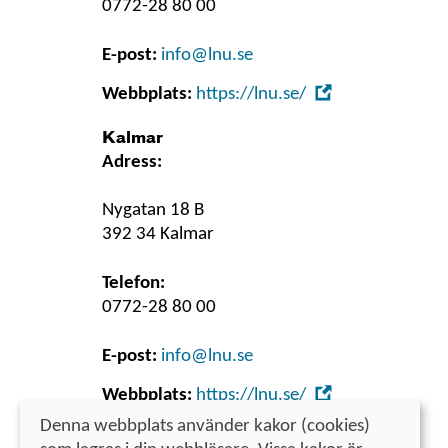
0772-28 80 00
E-post:
info@lnu.se
,
Webbplats:
https://lnu.se/
Öppna
i
Kalmar
Adress:
nytt
fönster
Nygatan 18 B
392 34 Kalmar
Telefon:
0772-28 80 00
E-post:
info@lnu.se
,
Webbplats:
https://lnu.se/
Öppna
Denna webbplats använder kakor (cookies)
Linnéuniversitetet
i