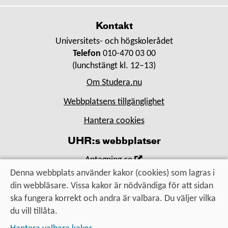
fönster
Kontakt
Universitets- och högskolerådet
Telefon
010-470 03 00
(lunchstängt kl. 12–13)
Om Studera.nu
Webbplatsens tillgänglighet
Hantera cookies
UHR:s webbplatser
,
Antagning.se
Öppna
Denna webbplats använder kakor (cookies) som lagras i
,
Universityadmissions.se
i
din webbläsare. Vissa kakor är nödvändiga för att sidan
Öppna
,
Uhr.se
nytt
ska fungera korrekt och andra är valbara. Du väljer vilka
i
Öppna
fönster
du vill tillåta.
nytt
i
Utbildning, utbyte, utveckling
fönster