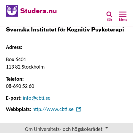
Studera.nu
Sök
Meny
Svenska Institutet för Kognitiv Psykoterapi
Adress:
Box 6401
113 82 Stockholm
Telefon:
08-690 52 60
E-post:
info@cbti.se
,
Webbplats:
http://www.cbti.se
Öppna
i
Om Universitets- och högskolerådet
nytt