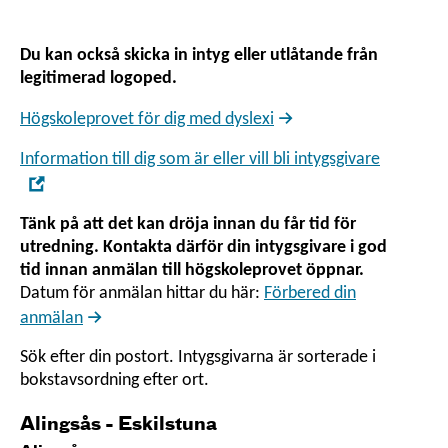
Du kan också skicka in intyg eller utlåtande från
legitimerad logoped.
Högskoleprovet för dig med dyslexi
Information till dig som är eller vill bli intygsgivare
,
Öppna
Tänk på att det kan dröja innan du får tid för
i
utredning. Kontakta därför din intygsgivare i god
nytt
tid innan anmälan till högskoleprovet öppnar.
fönster
Datum för anmälan hittar du här:
Förbered din
anmälan
Sök efter din postort. Intygsgivarna är sorterade i
bokstavsordning efter ort.
Alingsås - Eskilstuna