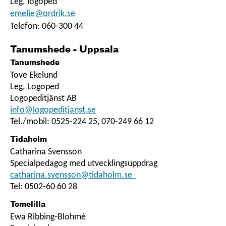
Leg. logoped
emelie@ordrik.se
Telefon:
060-300 44
Tanumshede - Uppsala
Tanumshede
Tove Ekelund
Leg. Logoped
Logopeditjänst AB
info@logopeditjanst.se
Tel./mobil: 0525-224 25, 070-249 66 12
Tidaholm
Catharina Svensson
Specialpedagog med utvecklingsuppdrag
catharina.svensson@tidaholm.se
Tel: 0502-60 60 28
Tomelilla
Ewa Ribbing-Blohmé