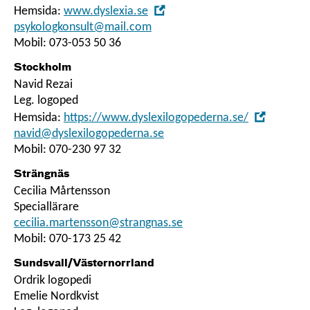
,
Hemsida:
www.dyslexia.se
psykologkonsult@mail.com
Öppna
Mobil: 073-053 50 36
i
nytt
Stockholm
fönster
Navid Rezai
Leg. logoped
,
Hemsida:
https://www.dyslexilogopederna.se/
navid@dyslexilogopederna.se
Öppna
Mobil: 070-230 97 32
i
nytt
Strängnäs
fönster
Cecilia Mårtensson
Speciallärare
cecilia.martensson@strangnas.se
Mobil: 070-173 25 42
Sundsvall/Västernorrland
Ordrik logopedi
Emelie Nordkvist