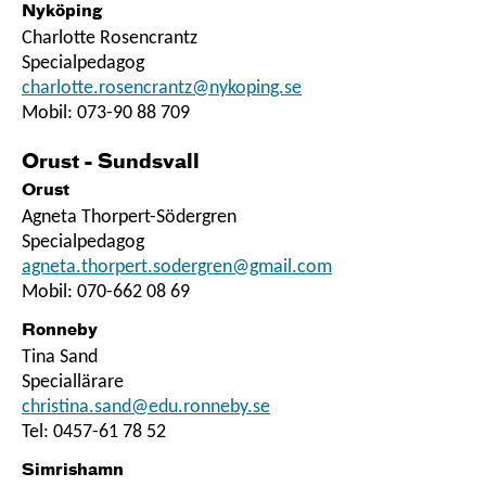
Nyköping
Charlotte Rosencrantz
Specialpedagog
charlotte.rosencrantz@nykoping.se
Mobil: 073-90 88 709
Orust - Sundsvall
Orust
Agneta Thorpert-Södergren
Specialpedagog
agneta.thorpert.sodergren@gmail.com
Mobil: 070-662 08 69
Ronneby
Tina Sand
Speciallärare
christina.sand@edu.ronneby.se
Tel: 0457-61 78 52
Simrishamn