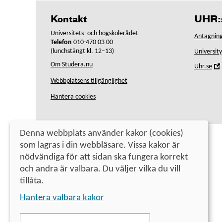
Kontakt
UHR:s
Universitets- och högskolerådet
Antagning
Telefon
010-470 03 00
(lunchstängt kl. 12–13)
Universit
Om Studera.nu
,
Uhr.se
Webbplatsens tillgänglighet
i
Hantera cookies
Denna webbplats använder kakor (cookies)
som lagras i din webbläsare. Vissa kakor är
nödvändiga för att sidan ska fungera korrekt
och andra är valbara. Du väljer vilka du vill
tillåta.
Hantera valbara kakor