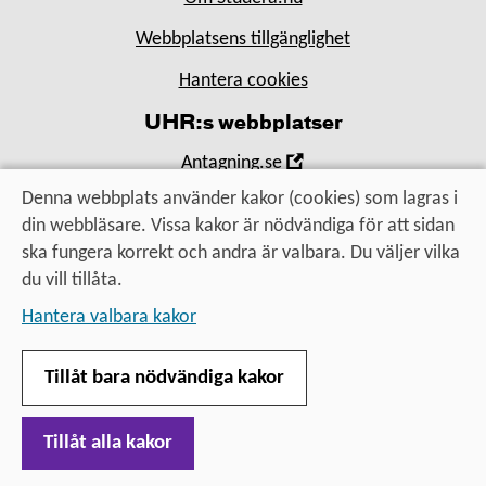
Webbplatsens tillgänglighet
Hantera cookies
UHR:s webbplatser
,
Antagning.se
Öppna
,
Denna webbplats använder kakor (cookies) som lagras i
Universityadmissions.se
i
Öppna
din webbläsare. Vissa kakor är nödvändiga för att sidan
,
Uhr.se
nytt
i
ska fungera korrekt och andra är valbara. Du väljer vilka
Öppna
fönster
nytt
du vill tillåta.
i
Utbildning, utbyte, utveckling
fönster
Hantera valbara kakor
nytt
– för alla som vill vidare
fönster
Tillåt bara nödvändiga kakor
Tillåt alla kakor