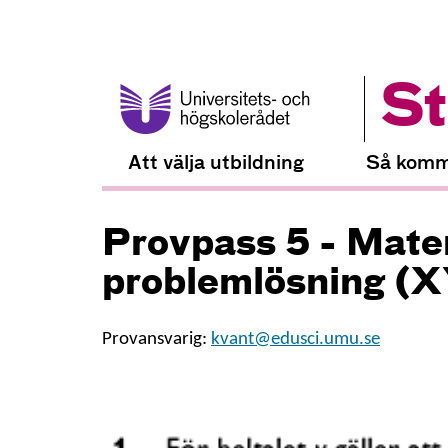
St
Att välja utbildning
Så komm
Provpass 5 - Mate
problemlösning (
Provansvarig:
kvant@edusci.umu.se