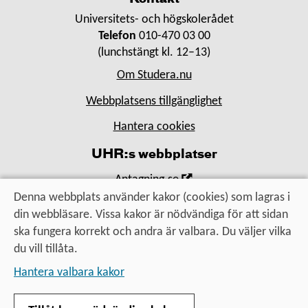
Universitets- och högskolerådet
Telefon
010-470 03 00
(lunchstängt kl. 12–13)
Om Studera.nu
Webbplatsens tillgänglighet
Hantera cookies
UHR:s webbplatser
,
Antagning.se
Öppna
Denna webbplats använder kakor (cookies) som lagras i
,
Universityadmissions.se
i
din webbläsare. Vissa kakor är nödvändiga för att sidan
Öppna
,
Uhr.se
nytt
ska fungera korrekt och andra är valbara. Du väljer vilka
i
Öppna
fönster
du vill tillåta.
nytt
i
Utbildning, utbyte, utveckling
fönster
Hantera valbara kakor
nytt
– för alla som vill vidare
fönster