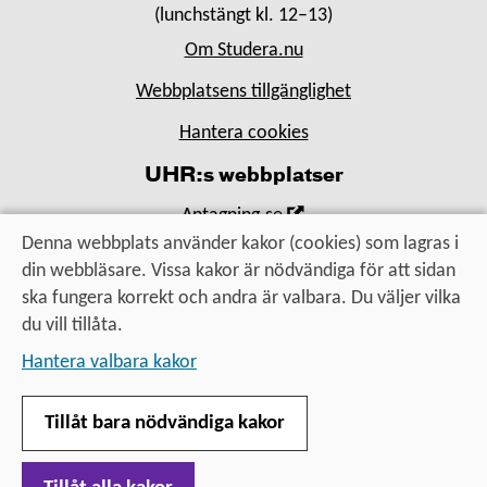
(lunchstängt kl. 12–13)
Om Studera.nu
Webbplatsens tillgänglighet
Hantera cookies
UHR:s webbplatser
,
Antagning.se
Öppna
Denna webbplats använder kakor (cookies) som lagras i
,
Universityadmissions.se
i
din webbläsare. Vissa kakor är nödvändiga för att sidan
Öppna
,
Uhr.se
nytt
ska fungera korrekt och andra är valbara. Du väljer vilka
i
Öppna
fönster
du vill tillåta.
nytt
i
Utbildning, utbyte, utveckling
fönster
Hantera valbara kakor
nytt
– för alla som vill vidare
fönster
Tillåt bara nödvändiga kakor