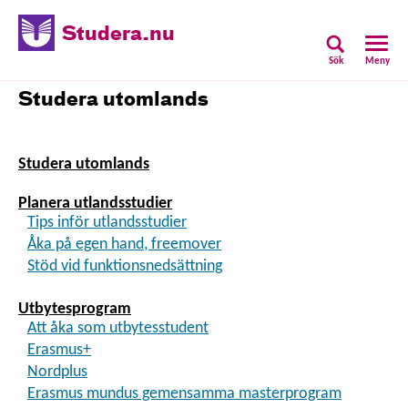
Studera.nu
Sök
Meny
Studera utomlands
Studera utomlands
Planera utlandsstudier
Tips inför utlandsstudier
Åka på egen hand, freemover
Stöd vid funktionsnedsättning
Utbytesprogram
Att åka som utbytesstudent
Erasmus+
Nordplus
Erasmus mundus gemensamma masterprogram