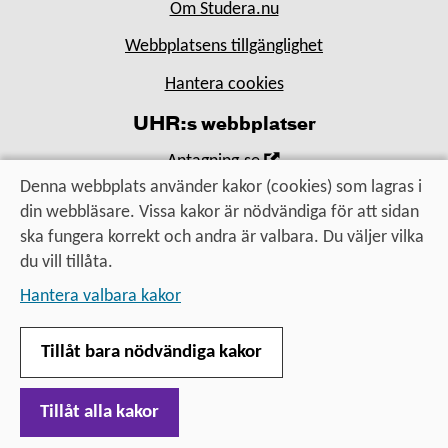
Om Studera.nu
Webbplatsens tillgänglighet
Hantera cookies
UHR:s webbplatser
,
Antagning.se
Öppna
Denna webbplats använder kakor (cookies) som lagras i
,
Universityadmissions.se
i
din webbläsare. Vissa kakor är nödvändiga för att sidan
Öppna
,
Uhr.se
nytt
ska fungera korrekt och andra är valbara. Du väljer vilka
i
Öppna
fönster
du vill tillåta.
nytt
i
Utbildning, utbyte, utveckling
fönster
Hantera valbara kakor
nytt
– för alla som vill vidare
fönster
Tillåt bara nödvändiga kakor
Tillåt alla kakor