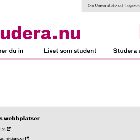
Om Universitets- och högskol
udera.nu
er du in
Livet som student
Studera 
 webbplatser
,
.se
Öppna
,
yadmissions.se