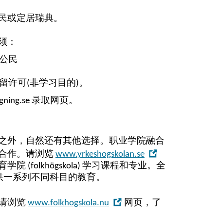
ew
民或定居瑞典。
indow
须：
公民
留许可(非学习目的)。
gning.se
录取网页。
之外，自然还有其他选择。职业学院融合
,
合作。请浏览
www.yrkeshogskolan.se
Open
学院 (
folkhögskola
) 学习课程和专业。全
in
提供一系列不同科目的教育。
new
window
,
请浏览
www.folkhogskola.nu
网页，了
Open