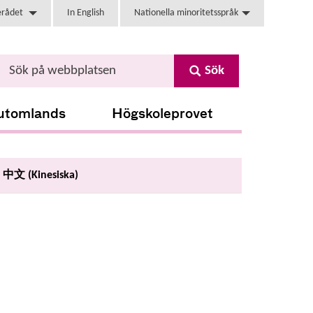
erådet
In English
Nationella minoritetsspråk
Sök
utomlands
Högskoleprovet
中文 (Kinesiska)