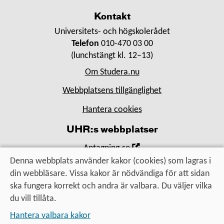
Kontakt
Universitets- och högskolerådet
Telefon
010-470 03 00
(lunchstängt kl. 12–13)
Om Studera.nu
Webbplatsens tillgänglighet
Hantera cookies
UHR:s webbplatser
,
Antagning.se
Öppna
Denna webbplats använder kakor (cookies) som lagras i
,
Universityadmissions.se
i
din webbläsare. Vissa kakor är nödvändiga för att sidan
Öppna
,
Uhr.se
nytt
ska fungera korrekt och andra är valbara. Du väljer vilka
i
Öppna
fönster
du vill tillåta.
nytt
i
Utbildning, utbyte, utveckling
fönster
Hantera valbara kakor
nytt