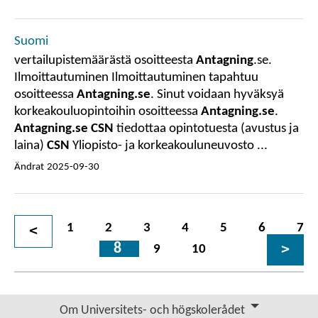
Suomi
vertailupistemäärästä osoitteesta
Antagning
.se.
Ilmoittautuminen Ilmoittautuminen tapahtuu
osoitteessa
Antagning.se
. Sinut voidaan hyväksyä
korkeakouluopintoihin osoitteessa
Antagning.se
.
Antagning.se CSN
tiedottaa opintotuesta (avustus ja
laina)
CSN
Yliopisto- ja korkeakouluneuvosto ...
Ändrat
2025-09-30
1
2
3
4
5
6
7
<
8
>
9
10
Om Universitets- och högskolerådet