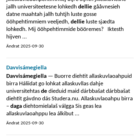
jallh universiteetesne lohkedh
dellie
gååvnesieh
datne maahtah jallh tuhtjh luste gosse
ööhpehtimmiem veeljedh,
dellie
luste sjædta
lohkedh. Mij ööhpehtimmide bööremes? Iktesth
hijven ...
Ändrat
2025-09-30
Davvisámegiella
Davvisámegiella
— Buorre diehtit allaskuvlaoahpuid
birra Háliidat go lohkat allaskuvllas dahje
universitehtas
de
dieduid maid dárbbašat dárbbašat
diehtit gávdno dás Studera.nu. Allaskuvlaoahpu birra
–
daga
diehtomielalaš válgga Sis geas lea
allaskuvlaoahppu lea álkibut ...
Ändrat
2025-09-30