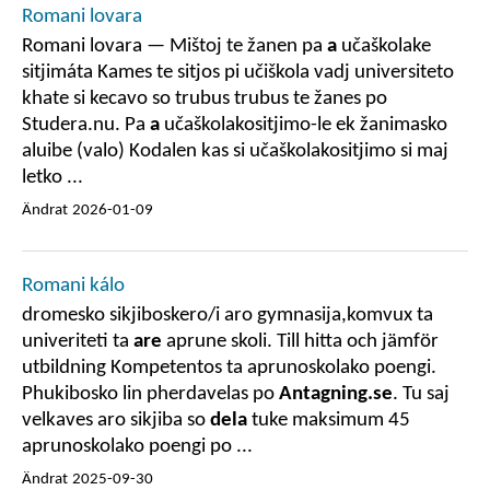
Romani lovara
Romani lovara — Mištoj te žanen pa
a
učaškolake
sitjimáta Kames te sitjos pi učiškola vadj universiteto
khate si kecavo so trubus trubus te žanes po
Studera.nu. Pa
a
učaškolakositjimo-le ek žanimasko
aluibe (valo) Kodalen kas si učaškolakositjimo si maj
letko ...
Ändrat
2026-01-09
Romani kálo
dromesko sikjiboskero/i aro gymnasija,komvux ta
univeriteti ta
are
aprune skoli. Till hitta och jämför
utbildning Kompetentos ta aprunoskolako poengi.
Phukibosko lin pherdavelas po
Antagning.se
. Tu saj
velkaves aro sikjiba so
dela
tuke maksimum 45
aprunoskolako poengi po ...
Ändrat
2025-09-30