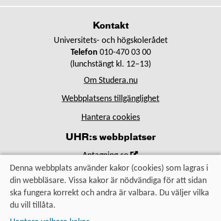
Kontakt
Universitets- och högskolerådet
Telefon
010-470 03 00
(lunchstängt kl. 12–13)
Om Studera.nu
Webbplatsens tillgänglighet
Hantera cookies
UHR:s webbplatser
,
Antagning.se
Öppna
Denna webbplats använder kakor (cookies) som lagras i
,
Universityadmissions.se
i
din webbläsare. Vissa kakor är nödvändiga för att sidan
Öppna
,
Uhr.se
nytt
ska fungera korrekt och andra är valbara. Du väljer vilka
i
Öppna
fönster
du vill tillåta.
nytt
i
Utbildning, utbyte, utveckling
fönster