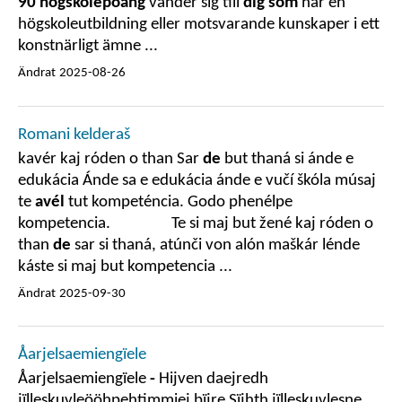
90 högskolepoäng
vänder sig till
dig som
har en
högskoleutbildning eller motsvarande kunskaper i ett
konstnärligt ämne ...
Ändrat
2025-08-26
Romani kelderaš
kavér kaj róden o than Sar
de
but thaná si ánde e
edukácia Ánde sa e edukácia ánde e vučí škóla músaj
te
avél
tut kompeténcia. Godo phenélpe
kompetencia. Te si maj but žené kaj róden o
than
de
sar si thaná, atúnči von alón maškár lénde
káste si maj but kompetencia ...
Ändrat
2025-09-30
Åarjelsaemiengïele
Åarjelsaemiengïele
-
Hijven daejredh
jïlleskuvleööhpehtimmiej bïjre Sïjhth jïlleskuvlesne