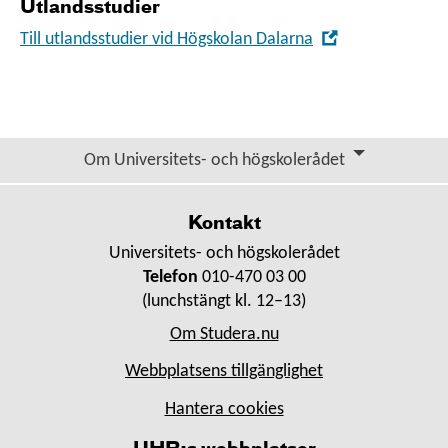
Utlandsstudier
i
nytt
,
Till utlandsstudier vid Högskolan Dalarna
fönster
Öppna
i
nytt
fönster
Om Universitets- och högskolerådet
Kontakt
Universitets- och högskolerådet
Telefon
010-470 03 00
(lunchstängt kl. 12–13)
Om Studera.nu
Webbplatsens tillgänglighet
Hantera cookies