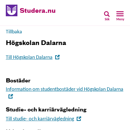
Studera.nu
Sök
Meny
Tillbaka
Högskolan Dalarna
,
Till Högskolan Dalarna
Öppna
i
nytt
Bostäder
fönster
Information om studentbostäder vid Högskolan Dalarna
,
Öppna
Studie- och karriärvägledning
i
nytt
,
Till studie- och karriärvägledning
fönster
Öppna