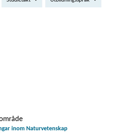
Studietakt
Utbildningsspråk
elområde
ingar inom Naturvetenskap