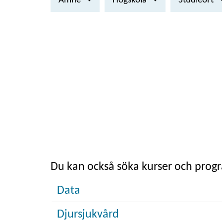
Ämne
Högskola
Studieort
Du kan också söka kurser och pro
Data
Djursjukvård