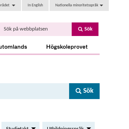
erådet
In English
Nationella minoritetsspråk
Sök
utomlands
Högskoleprovet
Sök