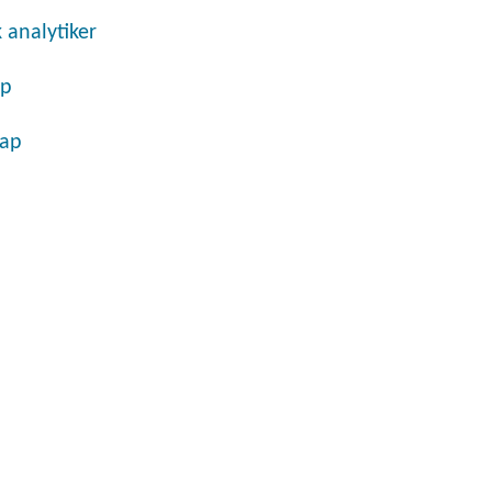
 analytiker
ap
kap