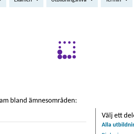
Examen
Utbildningsnivå
Termin
gram bland ämnesområden:
Välj ett d
Alla utbildn