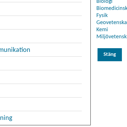
Biologi
Biomedicinsk
Fysik
Geovetensk
Kemi
Miljövetens
mmunikation
Stäng
kning