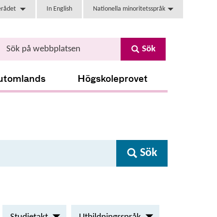
erådet
In English
Nationella minoritetsspråk
Sök
utomlands
Högskoleprovet
Sök