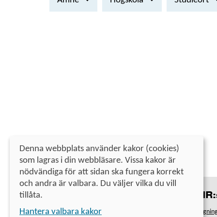
Ämne
Högskola
Studieort
Denna webbplats använder kakor (cookies)
som lagras i din webbläsare. Vissa kakor är
nödvändiga för att sidan ska fungera korrekt
och andra är valbara. Du väljer vilka du vill
tillåta.
Kontakt
UHR:s
Universitets- och högskolerådet
Hantera valbara kakor
Antagning