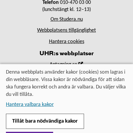
Telefon
010-470 03 00
(lunchstängt kl. 12–13)
Om Studera.nu
Webbplatsens tillgänglighet
Hantera cookies
UHR:s webbplatser
,
Antagning.se
Öppna
Denna webbplats använder kakor (cookies) som lagras i
,
Universityadmissions.se
i
din webbläsare. Vissa kakor är nödvändiga för att sidan
Öppna
,
Uhr.se
nytt
ska fungera korrekt och andra är valbara. Du väljer vilka
i
Öppna
fönster
du vill tillåta.
nytt
i
Utbildning, utbyte, utveckling
fönster
Hantera valbara kakor
nytt
– för alla som vill vidare
fönster
Tillåt bara nödvändiga kakor