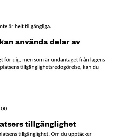
e är helt tillgängliga.
 kan använda delar av
gt för dig, men som är undantaget från lagens
platsens tillgänglighetsredogörelse, kan du
pna
t
ster
 00
atsers tillgänglighet
platsens tillgänglighet. Om du upptäcker