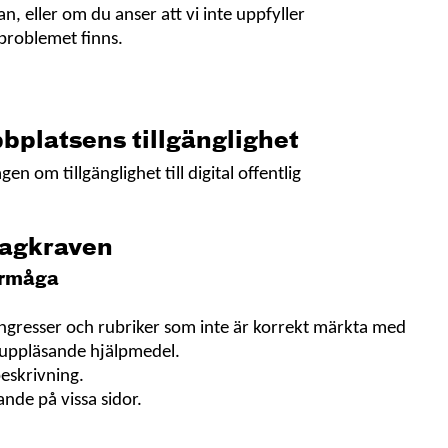
, eller om du anser att vi inte uppfyller
t problemet finns.
ppna
bplatsens tillgänglighet
tt
n om tillgänglighet till digital offentlig
nster
lagkraven
örmåga
ngresser och rubriker som inte är korrekt märkta med
 uppläsande hjälpmedel.
beskrivning.
ande på vissa sidor.