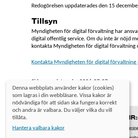
Redogörelsen uppdaterades den 15 decembe
Tillsyn
Myndigheten för digital förvaltning har ansvaret
digital offentlig service. Om du inte är nöjd
kontakta Myndigheten för digital förvaltning 
Kontakta Myndigheten för digital förvaltning 
Sidan uppdaterades 2026-07-07
Denna webbplats använder kakor (cookies)
som lagras i din webbläsare. Vissa kakor är
nödvändiga för att sidan ska fungera korrekt
och andra är valbara. Du väljer vilka du vill
tillåta.
Kontakt
UHR:s
Universitets- och högskolerådet
Hantera valbara kakor
Antagning
Telefon
010-470 03 00
(lunchstängt kl. 12–13)
Universit