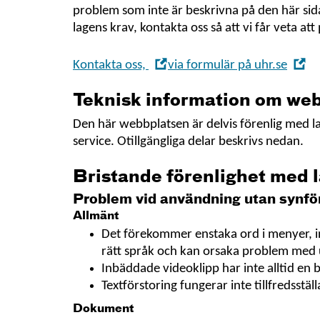
problem som inte är beskrivna på den här sidan
lagens krav, kontakta oss så att vi får veta at
,
,
Kontakta oss,
via formulär på uhr.se
Öppna
Ö
i
i
Teknisk information om web
nytt
ny
Den här webbplatsen är delvis förenlig med lage
fönster
fö
service. Otillgängliga delar beskrivs nedan.
Bristande förenlighet med 
Problem vid användning utan synf
Allmänt
Det förekommer enstaka ord i menyer, i
rätt språk och kan orsaka problem med
Inbäddade videoklipp har inte alltid en 
Textförstoring fungerar inte tillfredsställ
Dokument