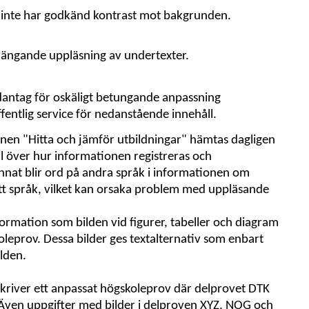
inte har godkänd kontrast mot bakgrunden.
ängande uppläsning av undertexter.
dantag för oskäligt betungande anpassning
 offentlig service för nedanstående innehåll.
nen "Hitta och jämför utbildningar" hämtas dagligen
oll över hur informationen registreras och
annat blir ord på andra språk i informationen om
tt språk, vilket kan orsaka problem med uppläsande
rmation som bilden vid figurer, tabeller och diagram
oleprov. Dessa bilder ges textalternativ som enbart
ilden.
kriver ett anpassat högskoleprov där delprovet DTK
. Även uppgifter med bilder i delproven XYZ, NOG och