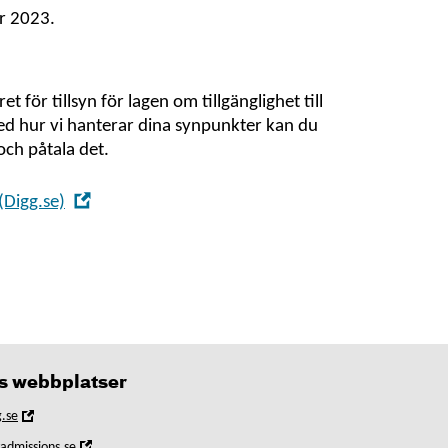
r 2023.
 för tillsyn för lagen om tillgänglighet till
 med hur vi hanterar dina synpunkter kan du
och påtala det.
,
(Digg.se)
Öppna
i
nytt
fönster
 webbplatser
,
.se
Öppna
,
yadmissions.se