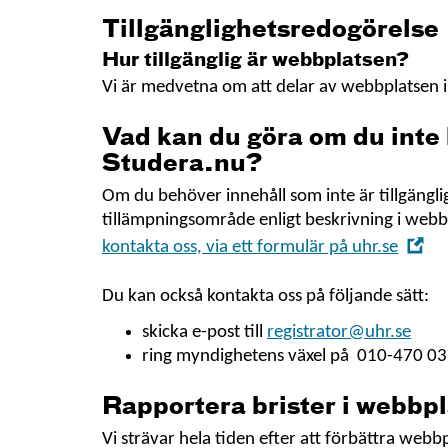
Tillgänglighetsredogörelse
Hur tillgänglig är webbplatsen?
Vi är medvetna om att delar av webbplatsen int
Vad kan du göra om du inte
Studera.nu?
Om du behöver innehåll som inte är tillgängli
tillämpningsområde enligt beskrivning i webb
,
kontakta oss, via ett formulär på uhr.se
Öp
i
Du kan också kontakta oss på följande sätt:
nyt
skicka e-post till
registrator@uhr.se
fön
ring myndighetens växel på 010-470 03
Rapportera brister i webbpl
Vi strävar hela tiden efter att förbättra webb