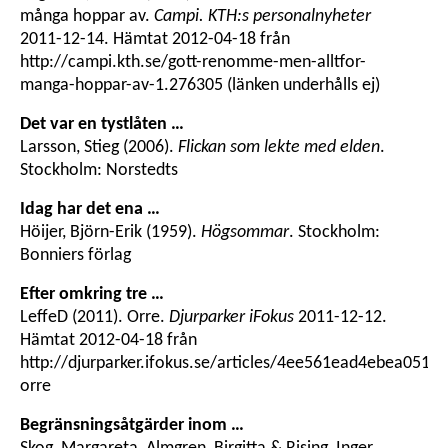
många hoppar av.
Campi. KTH:s personalnyheter
2011-12-14. Hämtat 2012-04-18 från
http://campi.kth.se/gott-renomme-men-alltfor-
manga-hoppar-av-1.276305 (länken underhålls ej)
Det var en tystlåten …
Larsson, Stieg (2006).
Flickan som lekte med elden
.
Stockholm: Norstedts
Idag har det ena …
Höijer, Björn-Erik (1959).
Högsommar
. Stockholm:
Bonniers förlag
Efter omkring tre …
LeffeD (2011). Orre.
Djurparker iFokus
2011-12-12.
Hämtat 2012-04-18 från
http://djurparker.ifokus.se/articles/4ee561ead4ebea0517
orre
Begränsningsåtgärder inom …