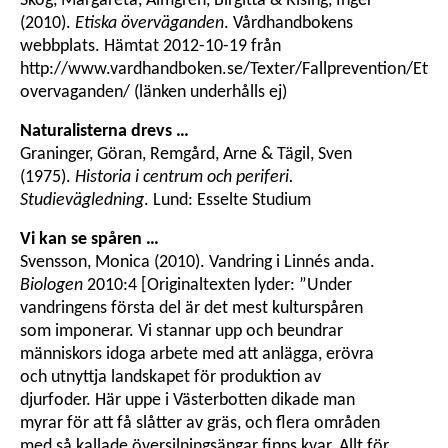
Skog, Margareta, Almgren, Birgitta & Rising, Inger
(2010).
Etiska överväganden
. Vårdhandbokens
webbplats. Hämtat 2012-10-19 från
http://www.vardhandboken.se/Texter/Fallprevention/Etisk
overvaganden/ (länken underhålls ej)
Naturalisterna drevs …
Graninger, Göran, Remgård, Arne & Tägil, Sven
(1975).
Historia i centrum och periferi.
Studievägledning
. Lund: Esselte Studium
Vi kan se spåren …
Svensson, Monica (2010). Vandring i Linnés anda.
Biologen
2010:4 [Originaltexten lyder: ”Under
vandringens första del är det mest kulturspåren
som imponerar. Vi stannar upp och beundrar
människors idoga arbete med att anlägga, erövra
och utnyttja landskapet för produktion av
djurfoder. Här uppe i Västerbotten dikade man
myrar för att få slåtter av gräs, och flera områden
med så kallade översilningsängar finns kvar. Allt för