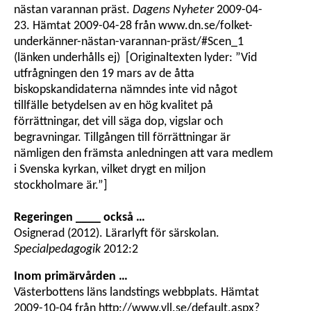
nästan varannan präst.
Dagens Nyheter
2009-04-
23. Hämtat 2009-04-28 från www.dn.se/folket-
underkänner-nästan-varannan-präst/#Scen_1
(länken underhålls ej) [Originaltexten lyder: ”Vid
utfrågningen den 19 mars av de åtta
biskopskandidaterna nämndes inte vid något
tillfälle betydelsen av en hög kvalitet på
förrättningar, det vill säga dop, vigslar och
begravningar. Tillgången till förrättningar är
nämligen den främsta anledningen att vara medlem
i Svenska kyrkan, vilket drygt en miljon
stockholmare är.”]
Regeringen ____ också …
Osignerad (2012). Lärarlyft för särskolan.
Specialpedagogik
2012:2
Inom primärvården …
Västerbottens läns landstings webbplats. Hämtat
2009-10-04 från http://www.vll.se/default.aspx?