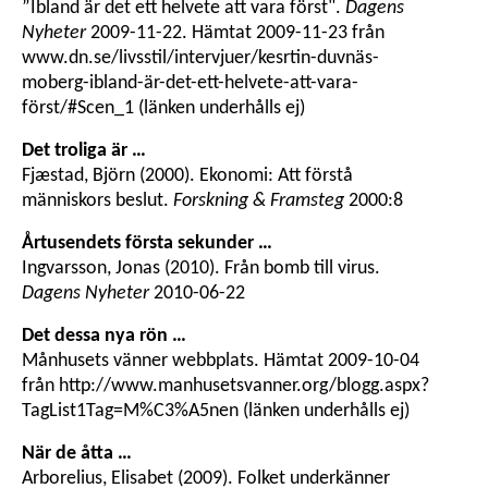
”Ibland är det ett helvete att vara först".
Dagens
Nyheter
2009-11-22. Hämtat 2009-11-23 från
www.dn.se/livsstil/intervjuer/kesrtin-duvnäs-
moberg-ibland-är-det-ett-helvete-att-vara-
först/#Scen_1 (länken underhålls ej)
Det troliga är …
Fjæstad, Björn (2000). Ekonomi: Att förstå
människors beslut.
Forskning & Framsteg
2000:8
Årtusendets första sekunder …
Ingvarsson, Jonas (2010). Från bomb till virus.
Dagens Nyheter
2010-06-22
Det dessa nya rön …
Månhusets vänner webbplats. Hämtat 2009-10-04
från http://www.manhusetsvanner.org/blogg.aspx?
TagList1Tag=M%C3%A5nen (länken underhålls ej)
När de åtta …
Arborelius, Elisabet (2009). Folket underkänner