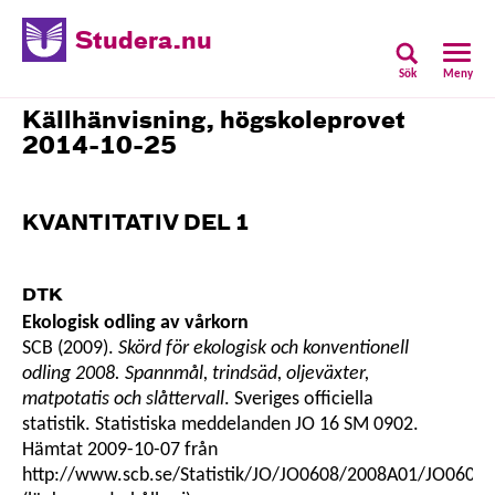
Studera.nu
Sök
Meny
Källhänvisning, högskoleprovet
2014-10-25
KVANTITATIV DEL 1
DTK
Ekologisk odling av vårkorn
SCB (2009).
Skörd för ekologisk och konventionell
odling 2008. Spannmål, trindsäd, oljeväxter,
matpotatis och slåttervall
. Sveriges officiella
statistik. Statistiska meddelanden JO 16 SM 0902.
Hämtat 2009-10-07 från
http://www.scb.se/Statistik/JO/JO0608/2008A01/JO06